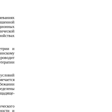
леваниях
ышенной
кционных
нической
ройствах
етрии и
цинскому
проводит
отерапии
условий
ечается
збежании
еделены
 щадяще-
ического
вности и