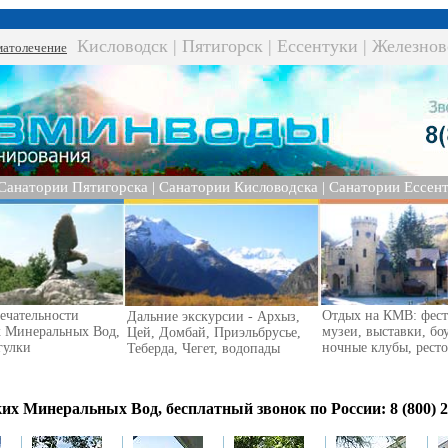
Консу
Кисловодск
|
Пятигорск
|
Ессентуки
|
Железнов
атолечение
Санатории Пятигорска
|
Санатории Кисловодска
|
Санатории Ессент
ечательности
Отдых на КМВ: фест
Дальние экскурсии - Архыз,
х Минеральных Вод,
музеи, выставки, бо
Цей, Домбай, Приэльбрусье,
гулки
ночные клубы, рест
Теберда, Чегет, водопады
 Минеральных Вод, бесплатный звонок по России: 8 (800) 2