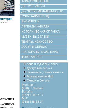
КЛИМАТОЛЕЧЕНИЕ
ДИЕТОТЕРАПИЯ
ДОСТОПРИМЕЧАТЕЛЬНОСТИ
ГОРЫ КАВМИНВОД
анаторий
ЭКСКУРСИИ
краина
ЛЕГЕНДЫ КАВКАЗА
ИСТОРИЧЕСКАЯ СПРАВКА
МУЗЕИ, ВЫСТАВКИ
ТЕАТРЫ, ИСКУССТВО
ДОСУГ И СЕРВИС
РЕСТОРАНЫ, КАФЕ, БАРЫ
ФОТОГАЛЕРЕЯ
Авиа и ж/д кассы, такси
Доступ в интернет
Банкоматы, обмен валюты
Туроператоры КМВ
Скидки и бонусы
Мегафон:
(928) 313-96-46
Билайн:
(962) 410-97-17
МТС:
лечения
(918) 888-38-34
вышенное
воздухе,