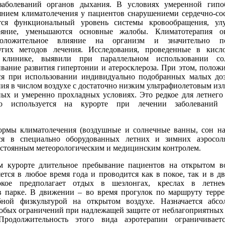
заболеваний органов дыхания. В условиях умеренной гипо
янием климатолечения у пациентов снарушениеми сердечно-со
ся функциональный уровень системы кровообращения, улу
ояние, уменьшаются основные жалобы. Климатотерапия ок
положительное влияние на организм и значительно п
угих методов лечения. Исследования, проведенные в кисл
й клинике, выявили при параллельном использовании со
ивание развития гипертонии и атеросклероза. При этом, полож
ся при использовании индивидуально подобранных малых до
ия в числом воздухе с достаточно низким ультрафиолетовым из
ных и умеренно прохладных условиях. Это редкое для летнего
ко используется на курорте при лечении заболеваний 
мы климатолечения (воздушные и солнечные ванны, сон на
тся в специально оборудованных летних и зимних аэросол
стоянным метеорологическим и медицинским контролем.
курорте длительное пребывание пациентов на открытом во
ется в любое время года и проводится как в покое, так и в д
кое предполагает отдых в шезлонгах, креслах в летнем
в парке. В движении – во время прогулок по маршруту терре
бной физкультурой на открытом воздухе. Назначается абс
собых ограничений при надлежащей защите от неблагоприятных
Продолжительность этого вида аэротерапии ограничивает