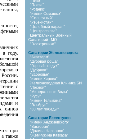
"Пикет"
ическими
"Плаза"
е ванны,
"Родник"
"имени Семашко"
"Солнечный"
"Узбекистан"
енности,
"Целебный нарзан"
шафтными
"Центросоюза"
Центральный Военный
Санаторий
МО
"Электроника"
азличных
 в году.
Санатории Железноводска
"Акватерм"
олечения
"Дубовая роща"
большой
"Горный воздух"
морского
"Дубрава"
"Здоровье"
 России.
"имени Кирова"
терапии
Железноводская Клиника БИ
стений с
"Лесной"
роенными
"Минеральные Воды"
"Русь"
личается
"имени Тельмана"
цидами и
"Эльбрус"
ых оинов
"30 лет победы"
оведения
Санатории Ессентуков
"имени Анджиевского"
"Виктория"
ется при
"Долина Нарзанов"
"Жемчужина Кавказа"
 а также