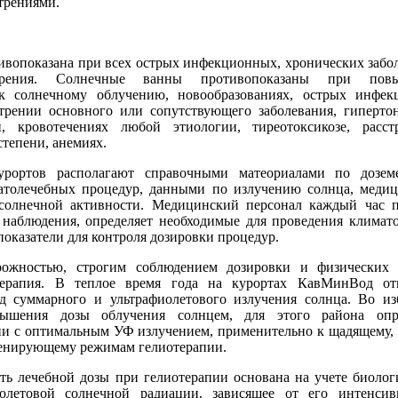
трениями.
вопоказана при всех острых инфекционных, хронических забо
рения. Солнечные ванны противопоказаны при пов
 к солнечному облучению, новообразованиях, острых инфе
стрении основного или сопутствующего заболевания, гиперто
и, кровотечениях любой этиологии, тиреотоксикозе, расст
степени, анемиях.
ортов располагают справочными матеориалами по дозем
атолечебных процедур, данными по излучению солнца, меди
 солнечной активности. Медицинский персонал каждый час 
 наблюдения, определяет необходимые для проведения климат
оказатели для контроля дозировки процедур.
жностью, строгим соблюдением дозировки и физических 
терапия. В теплое время года на курортах КавМинВод отм
д суммарного и ультрафиолетового излучения солнца. Во и
вышения дозы облучения солнцем, для этого района опр
и с оптимальным УФ излучением, применительно к щадящему,
енирующему режимам гелиотерапии.
 лечебной дозы при гелиотерапии основана на учете биолог
иолетовой солнечной радиации, зависящее от его интенси