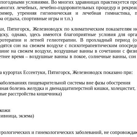
погодными условиями. Во многих здравницах практикуется пр
 многих лечебных, лечебно-оздоровительных процедур и рекре
ример, утренняя гигиеническая и лечебная гимнастика, п
а отдыха, спортивные игры и т.п.)
, Пятигорск, Железноводск по климатическим показателям н
ску, однако, здесь имеются благоприятные условия для орг
ротерапии и летней гелиотерапии. В прохладный период (о
одятся сон на свежем воздухе с психотерапевтическим опосред
ание на свежем воздухе, воздушные ванны в сочетании с физ
етнее время – воздушные ванны в покое, солнечные ванны, сон
 курортах Ессентуки, Пятигорск, Железноводск показано при:
заболеваниях пищеварительной системы вне фазы обострения
енная болезнь желудка и двенадцатиперстной кишки, холецистит, 
ые расстройства кишечника)
 кожи
пивница, экзема)
урологических и гинекологических заболеваний, не сопровожд