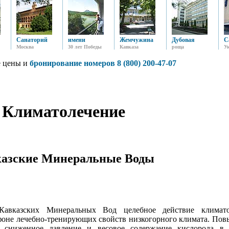
Санаторий
имени
Жемчужина
Дубовая
С
Москва
30 лет Победы
Кавказа
роща
У
 цены и
бронирование номеров 8 (800) 200-47-07
Климатолечение
азские Минеральные Воды
казских Минеральных Вод целебное действие климато
 фоне лечебно-тренирующих свойств низкогорного климата. По
, сниженное давление и весовое содержание кислорода в 