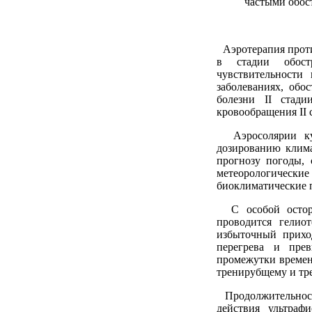
частыми обос
Аэротерапия проти
в стадии обост
чувствительности
заболеваниях, обо
болезни II стади
кровообращения II 
Аэросолярии кур
дозированию клим
прогнозу погоды,
метеорологические
биоклиматические п
С особой осторо
проводится гелио
избыточный прихо
перегрева и пре
промежутки времен
тренирубщему и тр
Продолжительность
действия ультраф