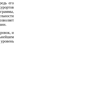
редь его
урортов
граммы,
льности
зволяет
анн.
ровок, и
ьнейшем
уровень