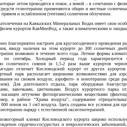
оторые летом проводятся в покое, а зимой – в сочетании с физ
средств гелиотерапии применяются общие и местные солнечны
 прямом и ослабленном (тентами) солнечном облучении.
толечения на Кавказских Минеральных Водах имеет свои особ
филем курортов КавМинВод, а также климатическими и ланд
но благоприятно настроен для круглогодичного проведения р
ия, ввиду наличия на этом курорте до 300 солнечных дней
ерапии возможно в течение всего года. Летние формы климат
я по сентябрь. Холодный период года характеризуется 
ью солнечного сияния (в 1,5-2 раза выше курортов черно
выгодно отличает Кисловодский курорт от других курортов
ртный парк располагает широкими возможностями для аэро
ывания на свежем воздухе, аэрофито- и ионотерапии среди ра
зом). Для длительного отдыха, парк оборудован благоуст
ками, лавочками, цветниками. Воздух курортного парка от
, насыщен летучими фитоорганическими веществами (финто
имер, в райное “Храма воздуха”, содержание отрицательн
2 000 ионов на 1 см3 воздуха. Здесь созданы все условия для пр
онотерапии наряду с естественной оксигенотерапией.
зкогорный климат Кисловодского курорта широко использу
еждении сердечно-сосудистых и неврологических заболеваний,