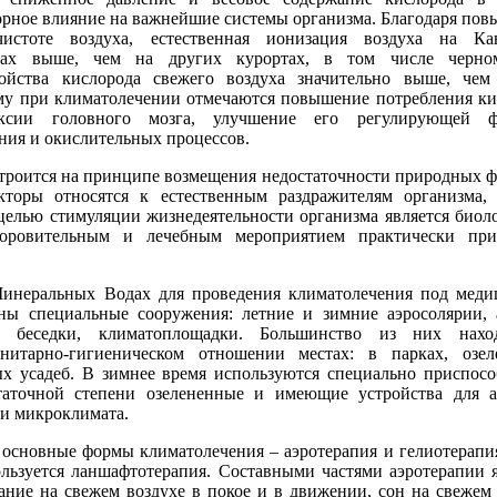
орное влияние на важнейшие системы организма. Благодаря по
истоте воздуха, естественная ионизация воздуха на Кав
ах выше, чем на других курортах, в том числе черном
ойства кислорода свежего воздуха значительно выше, чем
у при климатолечении отмечаются повышение потребления ки
ксии головного мозга, улучшение его регулирующей ф
ния и окислительных процессов.
роится на принципе возмещения недостаточности природных ф
кторы относятся к естественным раздражителям организма,
 целью стимуляции жизнедеятельности организма является биол
доровительным и лечебным мероприятием практически пр
неральных Водах для проведения климатолечения под меди
ны специальные сооружения: летние и зимние аэросолярии, 
ы, беседки, климатоплощадки. Большинство из них нахо
нитарно-гигиеническом отношении местах: в парках, озел
ых усадеб. В зимнее время используются специально приспос
таточной степени озелененные и имеющие устройства для 
ии микроклимата.
сновные формы климатолечения – аэротерапия и гелиотерапи
ользуется ланшафтотерапия. Составными частями аэротерапии 
ание на свежем воздухе в покое и в движении, сон на свежем 