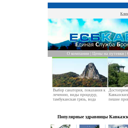
Клим
О компании
|
Цены на путевки
|
Выбор санатория, показания к
Достоприм
лечению, виды процедур,
Кавказски
тамбуканская грязь, вода
пешие про
Популярные здравницы Кавказских