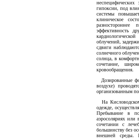
неспецифических 
гипоксии, под вли
системы повышает
клиническое сост
разностороннее 
эффективность др
кардиологическо
облучений, задерж
сдвиги наблюдают
солнечного облучен
солнца, в комфорт
сочетание, широ
кровообращения.
Дозированные фор
воздухе) проводя
организованным по
На Кисловодском 
одежде, осуществля
Пребывание в по
аэросоляриях или 
сочетании с лече
большинству без о
внешней среды. 