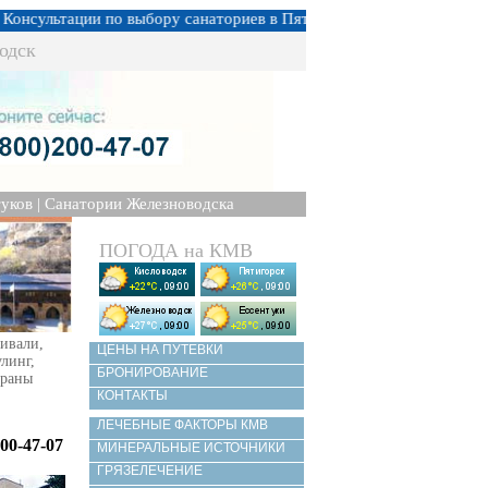
льтации по выбору санаториев в Пятигорске, Кисловодске, Ессенту
одск
уков
|
Санатории Железноводска
ПОГОДА на КМВ
ивали,
ЦЕНЫ НА ПУТЕВКИ
улинг,
БРОНИРОВАНИЕ
ораны
КОНТАКТЫ
ЛЕЧЕБНЫЕ ФАКТОРЫ КМВ
00-47-07
МИНЕРАЛЬНЫЕ ИСТОЧНИКИ
ГРЯЗЕЛЕЧЕНИЕ