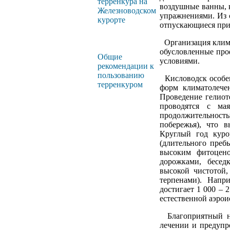
терренкура на
воздушные ванны, к
Железноводском
упражнениями. Из 
курорте
отпускающиеся при
Организация клима
обусловленные про
Общие
условиями.
рекомендации к
пользованию
Кисловодск особен
терренкуром
форм климатолечен
Проведение гелиот
проводятся с ма
продолжительност
побережья), что 
Круглый год куро
(длительного преб
высоким фитоцено
дорожками, бесед
высокой чистотой
терпенами). Напр
достигает 1 000 – 
естественной аэрои
Благоприятный ни
лечении и предупр