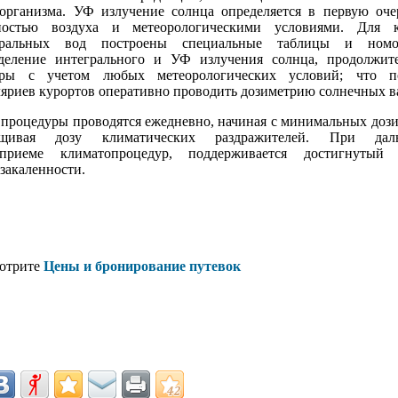
организма. УФ излучение солнца определяется в первую оче
чностью воздуха и метеорологическими условиями. Для к
еральных вод построены специальные таблицы и номо
еление интегрального и УФ излучения солнца, продолжите
уры с учетом любых метеорологических условий; что по
ляриев курортов оперативно проводить дозиметрию солнечных в
роцедуры проводятся ежедневно, начиная с минимальных дози
ащивая дозу климатических раздражителей. При дал
 приеме климатопроцедур, поддерживается достигнутый 
закаленности.
отрите
Цены и бронирование путевок