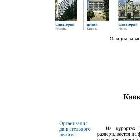
Санаторий
имени
Санаторий
Родник
Кирова
Исток
Официальные
Кавк
Организация
На курортах Кав
двигательного
развертывается на
режима
излучение солнца