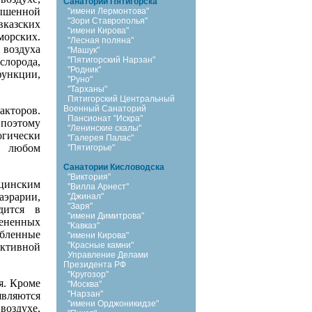
Санатории Пятигорска
вышенной
"имени Лермонтова"
"Зори Ставрополья"
казских
"имени Кирова"
орских.
"Лесная поляна"
 воздуха
"Машук"
"Пятигорский Нарзан"
слорода,
"Родник"
ункции,
"Руно"
"Тарханы"
Пятигорский Центральный
Военный Санаторий
акторов.
Пансионат "Искра"
 поэтому
"Ленинские скалы"
огически
"Галерея Палас"
и любом
"Пятигорье"
Санатории Кисловодска
"Виктория"
цинским
"Вилла Арнест"
аэрарии,
"Джинал"
"Заря"
дится в
"имени Димитрова"
ененных
"Кавказ"
обленные
"имени Кирова"
"Красные камни"
активной
Управление Делами
Президента РФ
"Кругозор"
я. Кроме
"Москва"
"Нарзан"
являются
"имени Орджоникидзе"
воздухе,