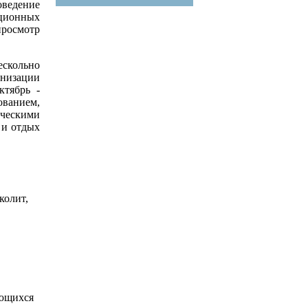
оведение
ационных
росмотр
ескольно
анизации
ктябрь -
ованием,
ическими
 и отдых
колит,
ающихся