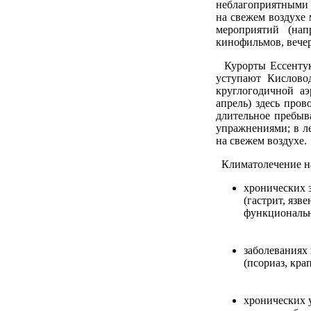
неблагоприятными 
на свежем воздухе
мероприятий (нап
кинофильмов, вечер
Курорты Ессентуки
уступают Кисловод
круглогодичной аэ
апрель) здесь пров
длительное пребыв
упражнениями; в л
на свежем воздухе.
Климатолечение на
хронических 
(гастрит, язв
функциональн
заболеваниях
(псориаз, кра
хронических 