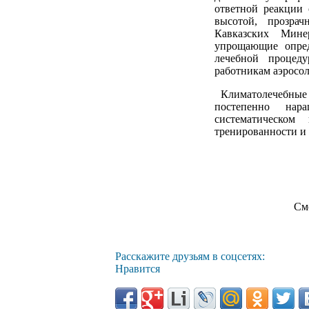
ответной реакции 
высотой, прозра
Кавказских Мин
упрощающие опред
лечебной процед
работникам аэросо
Климатолечебные п
постепенно нар
систематическом
тренированности и 
См
Расскажите друзьям в соцсетях:
Нравится