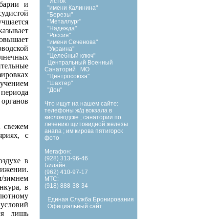
"Исток"
барии и
"имени Калинина"
судистой
"Березы"
чшается
"Металлург"
"Надежда"
азывает
"Россия"
овышает
"имени Сеченова"
оводской
"Украина"
"Целебный ключ"
лнечных
Центральный Военный
ительные
Санаторий
МО
зировках
"Центросоюза"
лучением
"Шахтер"
"Дон"
 периода
органов
Что ищут на нашем сайте:
телефоны ж/д вокзала в
кисловодске
;
санатории по
лечению щитовидной железы
 свежем
анапа
;
им кирова пятигорск
яриях, с
фото
Мегафон:
(928) 313-96-46
здухе в
Билайн:
вижении.
(962) 410-97-17
/зимнем
МТС:
(918) 888-38-34
нкура, в
олютному
Единая Служба Бронирования
 условий
Официальный сайт
ся лишь