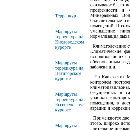
оказывают благотв
прозрачности и ч
Минеральных Вод
Терренкур
Окислительные св
помещений. Поэтом
уменьшение гипо
Маршруты
нормализация дыха
терренкура на
Кисловодском
Климатолечение ст
курорте
Климатические фа
использоваие их с
обоснованным оз
Маршруты
заболевании.
терренкура на
Пятигорском
На Кавказских Ми
курорте
контролем построе
климатопавильон
безупречных в са
Маршруты
участках санаторн
терренкура на
помещения, в дос
Ессентукском
аэрации и коррекц
курорте
Применяются две о
этого, широко исп
Маршруты
длительное пребыв