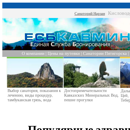
Кисловод
Санаторий Нарзан
О компании
|
Цены на путевки
|
Санатории Пятигорска
|
Выбор санатория, показания к
Достопримечательности
Даль
лечению, виды процедур,
Кавказских Минеральных Вод,
Цей,
тамбуканская грязь, вода
пешие прогулки
Тебер
Популярные здрав