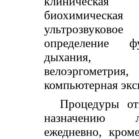
клиническая
биохимическа
ультрозвуково
определение ф
дыхания, рек
велоэргометрия
компьютерная экс
Процедуры отпу
назначению л
ежедневно, кром