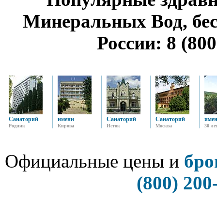
Минеральных Вод, бе
России: 8 (800
Санаторий
имени
Санаторий
Санаторий
име
Родник
Кирова
Исток
Москва
30 ле
Официальные цены и
бро
(800) 200