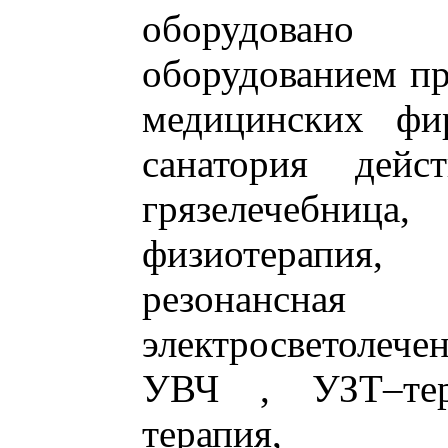
оборудован
оборудованием пр
медицинских фи
санатория дейст
грязелечебница,
физиотерапия
резонансн
электросветолече
УВЧ , УЗТ–тера
терапия, гас