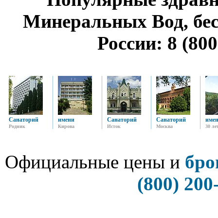
Минеральных Вод, бе
России: 8 (800
Санаторий
имени
Санаторий
Санаторий
име
Родник
Кирова
Исток
Москва
30 ле
Официальные цены и
бро
(800) 200