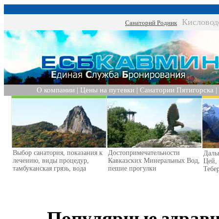
Кисловод
Санаторий Родник
О компании
|
Цены на путевки
|
Санатории Пятигорска
|
Выбор санатория, показания к
Достопримечательности
Даль
лечению, виды процедур,
Кавказских Минеральных Вод,
Цей,
тамбуканская грязь, вода
пешие прогулки
Тебер
Популярные здрав