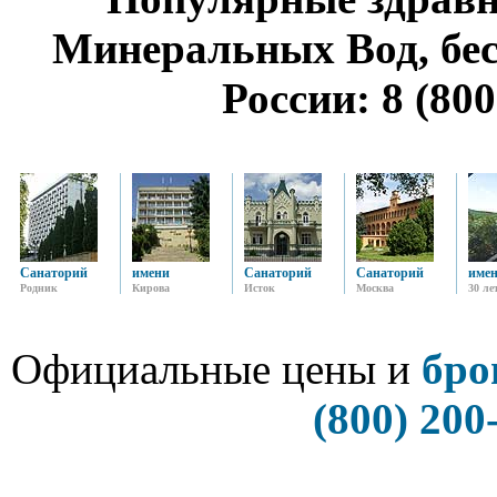
Минеральных Вод, бе
России: 8 (800
Санаторий
имени
Санаторий
Санаторий
име
Родник
Кирова
Исток
Москва
30 ле
Официальные цены и
бро
(800) 200