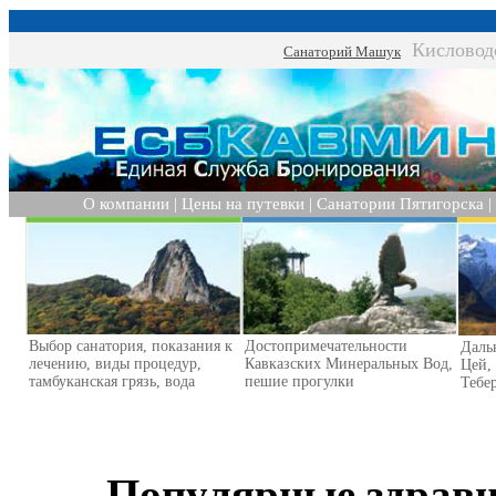
Кисловод
Санаторий Машук
О компании
|
Цены на путевки
|
Санатории Пятигорска
|
Выбор санатория, показания к
Достопримечательности
Даль
лечению, виды процедур,
Кавказских Минеральных Вод,
Цей,
тамбуканская грязь, вода
пешие прогулки
Тебер
Популярные здрав