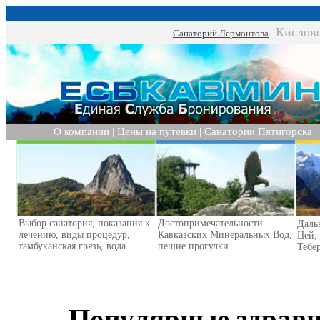
Кислов
Санаторий Лермонтова
О компании
|
Цены на путевки
|
Санатории Пятигорска
|
Выбор санатория, показания к
Достопримечательности
Даль
лечению, виды процедур,
Кавказских Минеральных Вод,
Цей,
тамбуканская грязь, вода
пешие прогулки
Тебер
Популярные здрав