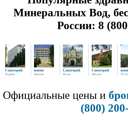
Минеральных Вод, бе
России: 8 (800
Санаторий
имени
Санаторий
Санаторий
име
Родник
Кирова
Исток
Москва
30 ле
Официальные цены и
бро
(800) 200