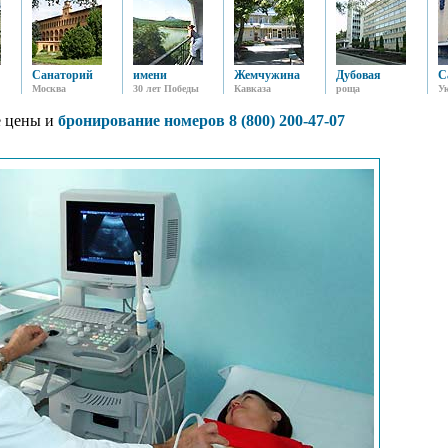
Санаторий
имени
Жемчужина
Дубовая
С
Москва
30 лет Победы
Кавказа
роща
У
 цены и
бронирование номеров 8 (800) 200-47-07