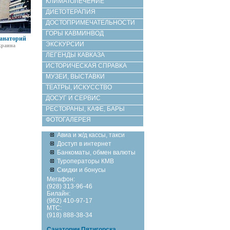
КЛИМАТОЛЕЧЕНИЕ
ДИЕТОТЕРАПИЯ
ДОСТОПРИМЕЧАТЕЛЬНОСТИ
ГОРЫ КАВМИНВОД
анаторий
ЭКСКУРСИИ
краина
ЛЕГЕНДЫ КАВКАЗА
ИСТОРИЧЕСКАЯ СПРАВКА
МУЗЕИ, ВЫСТАВКИ
ТЕАТРЫ, ИСКУССТВО
ДОСУГ И СЕРВИС
РЕСТОРАНЫ, КАФЕ, БАРЫ
ФОТОГАЛЕРЕЯ
Авиа и ж/д кассы, такси
Доступ в интернет
Банкоматы, обмен валюты
Туроператоры КМВ
Скидки и бонусы
Мегафон:
(928) 313-96-46
Билайн:
(962) 410-97-17
МТС:
(918) 888-38-34
Санатории Пятигорска