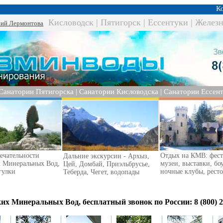
Консул
Кисловодск
|
Пятигорск
|
Ессентуки
|
Железн
ий Лермонтова
Санатории Пятигорска
|
Санатории Кисловодска
|
Санатории Ессент
ечательности
Отдых на КМВ: фест
Дальние экскурсии - Архыз,
х Минеральных Вод,
музеи, выставки, бо
Цей, Домбай, Приэльбрусье,
гулки
ночные клубы, рест
Теберда, Чегет, водопады
 Минеральных Вод, бесплатный звонок по России: 8 (800) 2