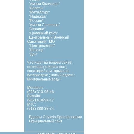
"имени Калинина"
"Березы"
"Металлург"
"Надежда"
"Россия"
"имени Сеченова"
"Украина"
"Целебный ключ"
Центральный Военный
Санаторий
МО
"Центросоюза"
"Шахтер"
"Дон"
Что ищут на нашем сайте:
пятигорск клиника вен
;
санаторий а м горького в
кисловодске
;
новый адрес г
минеральные воды
Мегафон:
(928) 313-96-46
Билайн:
(962) 410-97-17
МТС:
(918) 888-38-34
Единая Служба Бронирования
Официальный сайт