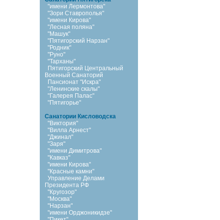
"имени Лермонтова"
"Зори Ставрополья"
"имени Кирова"
"Лесная поляна"
"Машук"
"Пятигорский Нарзан"
"Родник"
"Руно"
"Тарханы"
Пятигорский Центральный
Военный Санаторий
Пансионат "Искра"
"Ленинские скалы"
"Галерея Палас"
"Пятигорье"
Санатории Кисловодска
"Виктория"
"Вилла Арнест"
"Джинал"
"Заря"
"имени Димитрова"
"Кавказ"
"имени Кирова"
"Красные камни"
Управление Делами
Президента РФ
"Кругозор"
"Москва"
"Нарзан"
"имени Орджоникидзе"
"Пикет"