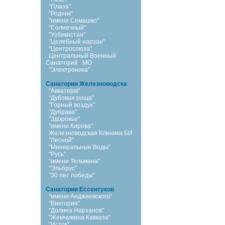
"Плаза"
"Родник"
"имени Семашко"
"Солнечный"
"Узбекистан"
"Целебный нарзан"
"Центросоюза"
Центральный Военный
Санаторий
МО
"Электроника"
Санатории Железноводска
"Акватерм"
"Дубовая роща"
"Горный воздух"
"Дубрава"
"Здоровье"
"имени Кирова"
Железноводская Клиника БИ
"Лесной"
"Минеральные Воды"
"Русь"
"имени Тельмана"
"Эльбрус"
"30 лет победы"
Санатории Ессентуков
"имени Анджиевского"
"Виктория"
"Долина Нарзанов"
"Жемчужина Кавказа"
"Исток"