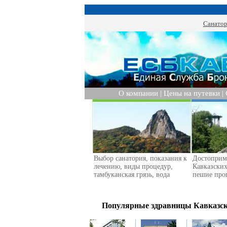
Санатор
О компании
|
Цены на путевки
|
Выбор санатория, показания к
Достоприм
лечению, виды процедур,
Кавказски
тамбуканская грязь, вода
пешие про
Популярные здравницы Кавказских