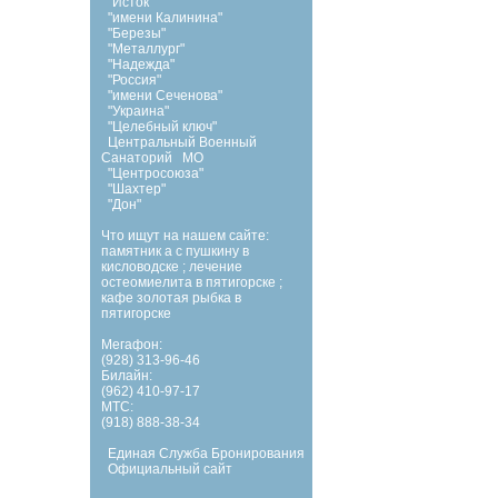
"Исток"
"имени Калинина"
"Березы"
"Металлург"
"Надежда"
"Россия"
"имени Сеченова"
"Украина"
"Целебный ключ"
Центральный Военный
Санаторий
МО
"Центросоюза"
"Шахтер"
"Дон"
Что ищут на нашем сайте:
памятник а с пушкину в
кисловодске
;
лечение
остеомиелита в пятигорске
;
кафе золотая рыбка в
пятигорске
Мегафон:
(928) 313-96-46
Билайн:
(962) 410-97-17
МТС:
(918) 888-38-34
Единая Служба Бронирования
Официальный сайт