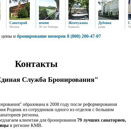
Санаторий
имени
Жемчужина
Дубовая
С
Москва
30 лет Победы
Кавказа
роща
У
 цены и
бронирование номеров 8 (800) 200-47-07
Контакты
диная Служба Бронирования"
рования" образована в 2008 году после реформирования
ия Родник из сотрудников одного из отделов с большим
анаториев региона.
едлагаем клиентам для бронирования
79 лучших санаториев,
ницы
в регионе КМВ.