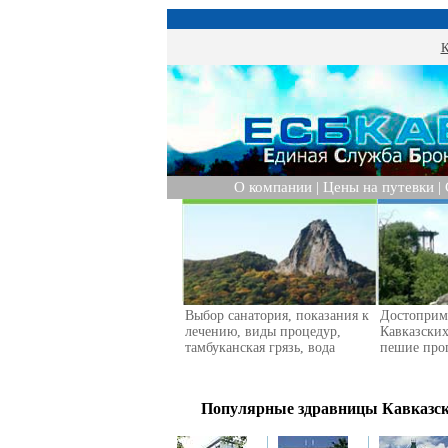
К
О компании
|
Цены на путевки
|
Выбор санатория, показания к
Достоприм
лечению, виды процедур,
Кавказски
тамбуканская грязь, вода
пешие про
Популярные здравницы Кавказских