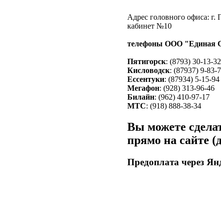
Адрес головного офиса: г. 
кабинет №10
телефоны ООО "Единая 
Пятигорск
: (8793) 30-13-32
Кисловодск
: (87937) 9-83-
Ессентуки
: (87934) 5-15-94
Мегафон
: (928) 313-96-46
Билайн
: (962) 410-97-17
МТС
: (918) 888-38-34
Вы можете сдела
прямо на сайте (д
Предоплата через Янд