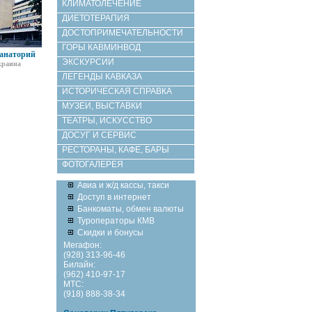
КЛИМАТОЛЕЧЕНИЕ
ДИЕТОТЕРАПИЯ
ДОСТОПРИМЕЧАТЕЛЬНОСТИ
ГОРЫ КАВМИНВОД
анаторий
ЭКСКУРСИИ
краина
ЛЕГЕНДЫ КАВКАЗА
ИСТОРИЧЕСКАЯ СПРАВКА
МУЗЕИ, ВЫСТАВКИ
ТЕАТРЫ, ИСКУССТВО
ДОСУГ И СЕРВИС
РЕСТОРАНЫ, КАФЕ, БАРЫ
ФОТОГАЛЕРЕЯ
Авиа и ж/д кассы, такси
Доступ в интернет
Банкоматы, обмен валюты
Туроператоры КМВ
Скидки и бонусы
Мегафон:
(928) 313-96-46
Билайн:
(962) 410-97-17
МТС:
(918) 888-38-34