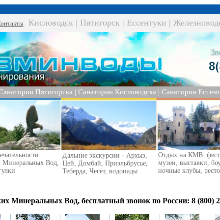
К
Кисловодск
|
Пятигорск
|
Ессентуки
|
Железновод
онтакты
Санатории Пятигорска
|
Санатории Кисловодска
|
Санатории Ессент
ечательности
Отдых на КМВ: фест
Дальние экскурсии - Архыз,
х Минеральных Вод,
музеи, выставки, бо
Цей, Домбай, Приэльбрусье,
гулки
ночные клубы, рест
Теберда, Чегет, водопады
 Минеральных Вод, бесплатный звонок по России: 8 (800) 2