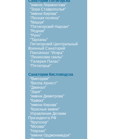
Санатории Пятигорска
"имени Лермонтова"
"Зори Ставрополья"
"имени Кирова"
"Лесная поляна"
"Машук"
"Пятигорский Нарзан"
"Родник"
"Руно"
"Тарханы"
Пятигорский Центральный
Военный Санаторий
Пансионат "Искра"
"Ленинские скалы"
"Галерея Палас"
"Пятигорье"
Санатории Кисловодска
"Виктория"
"Вилла Арнест"
"Джинал"
"Заря"
"имени Димитрова"
"Кавказ"
"имени Кирова"
"Красные камни"
Управление Делами
Президента РФ
"Кругозор"
"Москва"
"Нарзан"
"имени Орджоникидзе"