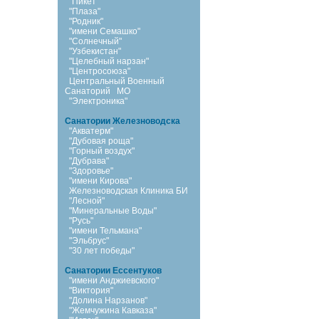
"Пикет"
"Плаза"
"Родник"
"имени Семашко"
"Солнечный"
"Узбекистан"
"Целебный нарзан"
"Центросоюза"
Центральный Военный
Санаторий
МО
"Электроника"
Санатории Железноводска
"Акватерм"
"Дубовая роща"
"Горный воздух"
"Дубрава"
"Здоровье"
"имени Кирова"
Железноводская Клиника БИ
"Лесной"
"Минеральные Воды"
"Русь"
"имени Тельмана"
"Эльбрус"
"30 лет победы"
Санатории Ессентуков
"имени Анджиевского"
"Виктория"
"Долина Нарзанов"
"Жемчужина Кавказа"