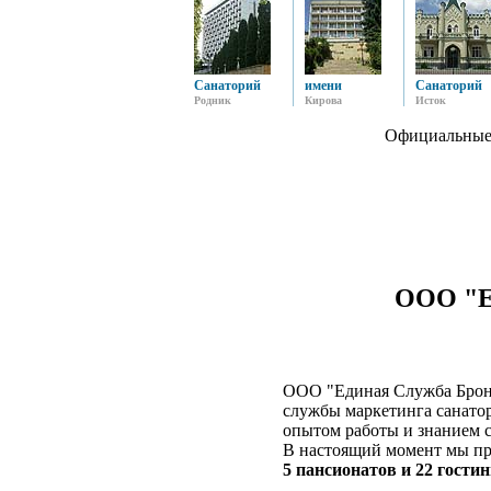
Санаторий
имени
Санаторий
Родник
Кирова
Исток
Официальные
ООО "Е
ООО "Единая Служба Брони
службы маркетинга санатор
опытом работы и знанием с
В настоящий момент мы пр
5 пансионатов и 22 гости