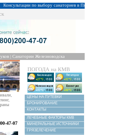
онсультации по выбору санаториев в Пятигорске, Кисловодске, Есс
ск
уков
|
Санатории Железноводска
ПОГОДА на КМВ
ивали,
ЦЕНЫ НА ПУТЕВКИ
улинг,
БРОНИРОВАНИЕ
ораны
КОНТАКТЫ
ЛЕЧЕБНЫЕ ФАКТОРЫ КМВ
00-47-07
МИНЕРАЛЬНЫЕ ИСТОЧНИКИ
ГРЯЗЕЛЕЧЕНИЕ