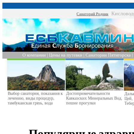
Кисловод
Санаторий Родник
О компании
|
Цены на путевки
|
Санатории Пятигорска
|
Выбор санатория, показания к
Достопримечательности
Даль
лечению, виды процедур,
Кавказских Минеральных Вод,
Цей,
тамбуканская грязь, вода
пешие прогулки
Тебер
Популярные здрав