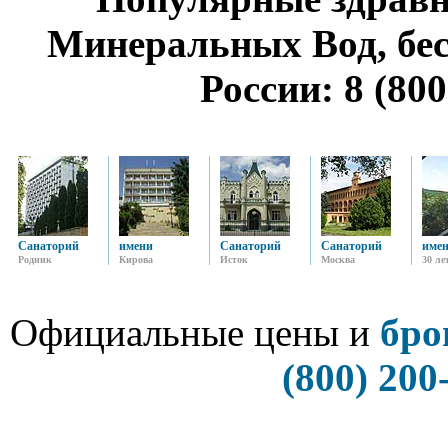
Минеральных Вод, бе
России: 8 (800
Санаторий
имени
Санаторий
Санаторий
име
Родник
Кирова
Исток
Москва
30 ле
Официальные цены и
бро
(800) 200