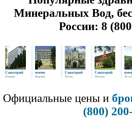
Минеральных Вод, бе
России: 8 (800
Санаторий
имени
Санаторий
Санаторий
име
Родник
Кирова
Исток
Москва
30 ле
Официальные цены и
бро
(800) 200