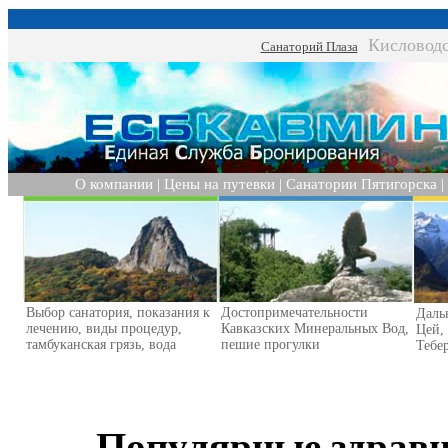
Кисловод
Санаторий Плаза
О компании
|
Цены на путевки
|
Санатории Пятигорска
|
Выбор санатория, показания к
Достопримечательности
Даль
лечению, виды процедур,
Кавказских Минеральных Вод,
Цей,
тамбуканская грязь, вода
пешие прогулки
Тебер
Популярные здрав