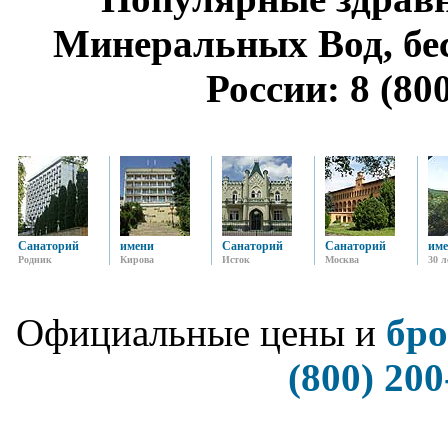
Минеральных Вод, бе
России: 8 (80
Санаторий
имени
Санаторий
Санаторий
им
Родник
Кирова
Исток
Москва
30 
Официальные цены и
бро
(800) 200