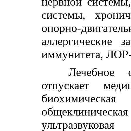
нервной системы,
системы, хронич
опорно-двига
аллергические з
иммунитета, ЛОР-
Лечебное отд
отпускает меди
биохимическ
общеклиничес
ультразвуков