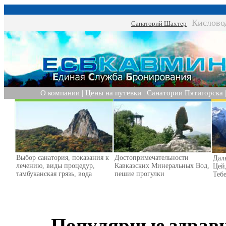
Кислово
Санаторий Шахтер
О компании
|
Цены на путевки
|
Санатории Пятигорска
Выбор санатория, показания к
Достопримечательности
Дал
лечению, виды процедур,
Кавказских Минеральных Вод,
Цей
тамбуканская грязь, вода
пешие прогулки
Тебе
Популярные здрав