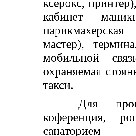
ксерокс, принтер)
кабинет мани
парикмахерска
мастер), термин
мобильной связ
охраняемая стоян
такси.
Для проведе
коференция, ро
санаторием 